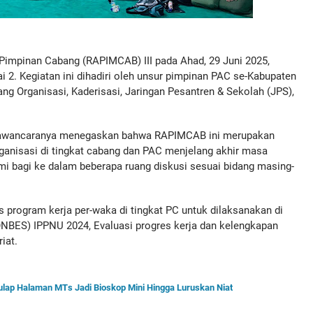
mpinan Cabang (RAPIMCAB) III pada Ahad, 29 Juni 2025,
2. Kegiatan ini dihadiri oleh unsur pimpinan PAC se-Kabupaten
ang Organisasi, Kaderisasi, Jaringan Pesantren & Sekolah (JPS),
wawancaranya menegaskan bahwa RAPIMCAB ini merupakan
ganisasi di tingkat cabang dan PAC menjelang akhir masa
mi bagi ke dalam beberapa ruang diskusi sesuai bidang masing-
s program kerja per-waka di tingkat PC untuk dilaksanakan di
KONBES) IPPNU 2024, Evaluasi progres kerja dan kelengkapan
iat.
Sulap Halaman MTs Jadi Bioskop Mini Hingga Luruskan Niat