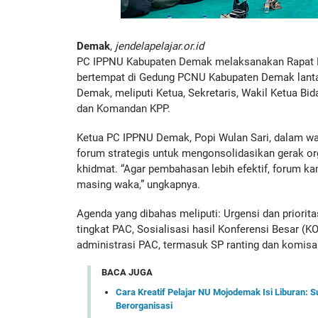
Demak
,
jendelapelajar.or.id
PC IPPNU Kabupaten Demak melaksanakan Rapat Pi
bertempat di Gedung PCNU Kabupaten Demak lantai 
Demak, meliputi Ketua, Sekretaris, Wakil Ketua Bid
dan Komandan KPP.
Ketua PC IPPNU Demak, Popi Wulan Sari, dalam 
forum strategis untuk mengonsolidasikan gerak or
khidmat. “Agar pembahasan lebih efektif, forum ka
masing waka,” ungkapnya.
Agenda yang dibahas meliputi: Urgensi dan priorita
tingkat PAC, Sosialisasi hasil Konferensi Besar (
administrasi PAC, termasuk SP ranting dan komisar
BACA JUGA
Cara Kreatif Pelajar NU Mojodemak Isi Liburan: 
Berorganisasi