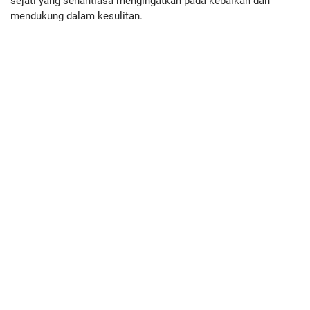
sejati yang senantiasa mengingatkan pada kebaikan dan
mendukung dalam kesulitan.