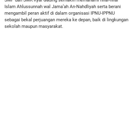
SMP dan SMK Kyai Gading semakin memahami nilai-nilai
Islam Ahlussunnah wal Jama’ah An-Nahdliyah serta berani
mengambil peran aktif di dalam organisasi IPNU-IPPNU
sebagai bekal perjuangan mereka ke depan, baik di lingkungan
sekolah maupun masyarakat.