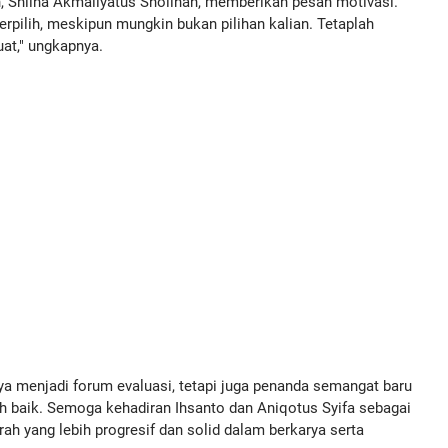
, Shilha Akmaliyatus Sholihah, memberikan pesan motivasi.
rpilih, meskipun mungkin bukan pilihan kalian. Tetaplah
at," ungkapnya.
ya menjadi forum evaluasi, tetapi juga penanda semangat baru
h baik. Semoga kehadiran Ihsanto dan Aniqotus Syifa sebagai
h yang lebih progresif dan solid dalam berkarya serta