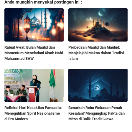
Anda mungkin menyukai postingan ini :
Rabiul Awal: Bulan Maulid dan
Perbedaan Maulid dan Maulud:
Momentum Meneladani Kisah Nabi
Menjelajahi Makna dalam Tradisi
Muhammad SAW
Islam
Refleksi Hari Kesaktian Pancasila:
Benarkah Rebo Wekasan Penuh
Meneguhkan Spirit Nasionalisme
Kesialan? Mengungkap Fakta dan
di Era Modern
Mitos di Balik Tradisi Jawa