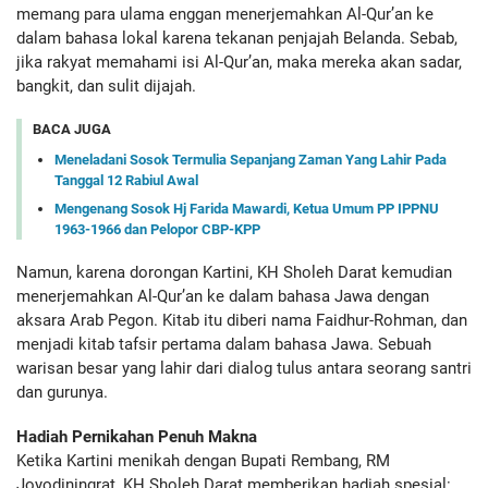
memang para ulama enggan menerjemahkan Al-Qur’an ke
dalam bahasa lokal karena tekanan penjajah Belanda. Sebab,
jika rakyat memahami isi Al-Qur’an, maka mereka akan sadar,
bangkit, dan sulit dijajah.
BACA JUGA
Meneladani Sosok Termulia Sepanjang Zaman Yang Lahir Pada
Tanggal 12 Rabiul Awal
Mengenang Sosok Hj Farida Mawardi, Ketua Umum PP IPPNU
1963-1966 dan Pelopor CBP-KPP
Namun, karena dorongan Kartini, KH Sholeh Darat kemudian
menerjemahkan Al-Qur’an ke dalam bahasa Jawa dengan
aksara Arab Pegon. Kitab itu diberi nama Faidhur-Rohman, dan
menjadi kitab tafsir pertama dalam bahasa Jawa. Sebuah
warisan besar yang lahir dari dialog tulus antara seorang santri
dan gurunya.
Hadiah Pernikahan Penuh Makna
Ketika Kartini menikah dengan Bupati Rembang, RM
Joyodiningrat, KH Sholeh Darat memberikan hadiah spesial: